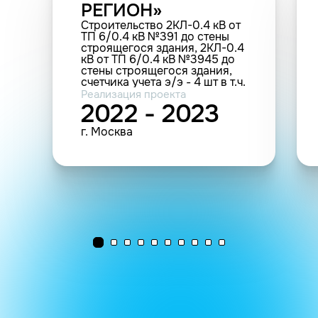
РЕГИОН»
Строительство 2КЛ-0.4 кВ от
ТП 6/0.4 кВ №391 до стены
строящегося здания, 2КЛ-0.4
кВ от ТП 6/0.4 кВ №3945 до
стены строящегося здания,
счетчика учета э/э - 4 шт в т.ч.
ПИР: г.Москва, 2-й
Реализация проекта
Южнопортовый проезд (1.2
2022 - 2023
км; 200 п.м.; 4 т.у.)
г. Москва