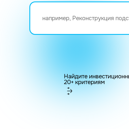
Найдите инвестиционн
20+ критериям