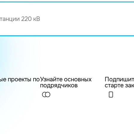
ые проекты по
Узнайте основных
Подпишит
подрядчиков
старте за