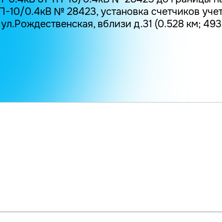
-10/0.4кВ № 28423, установка счетчиков учета 
 ул.Рождественская, вблизи д.31 (0.528 км; 493 к