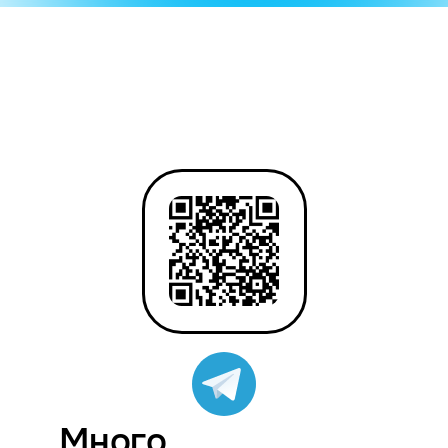
Много