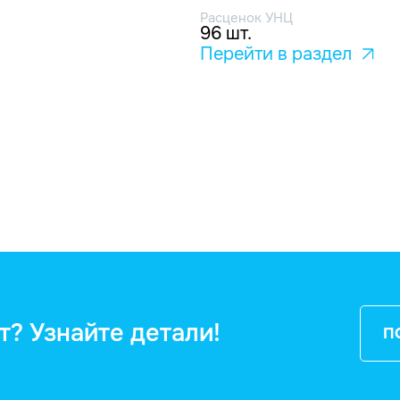
Расценок УНЦ
96 шт.
Перейти в раздел
т? Узнайте детали!
П