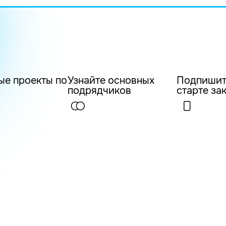
ые проекты по
Узнайте основных
Подпишит
подрядчиков
старте за