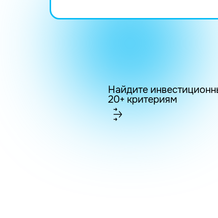
Найдите инвестиционн
20+ критериям