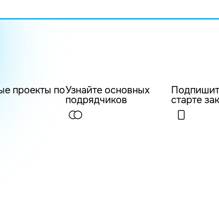
ые проекты по
Узнайте основных
Подпишит
подрядчиков
старте за