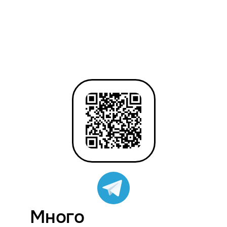
Много