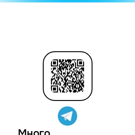
Много