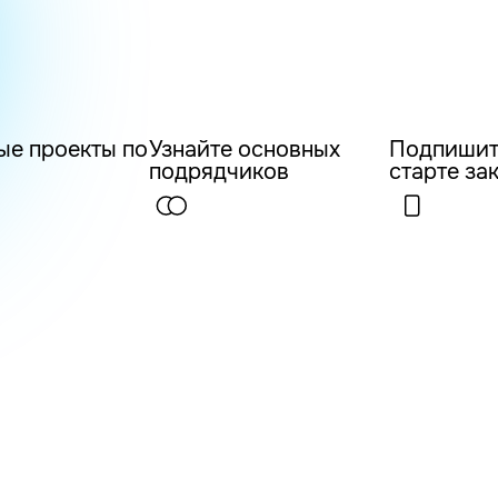
ые проекты по
Узнайте основных
Подпишит
подрядчиков
старте за