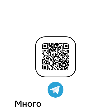
Много