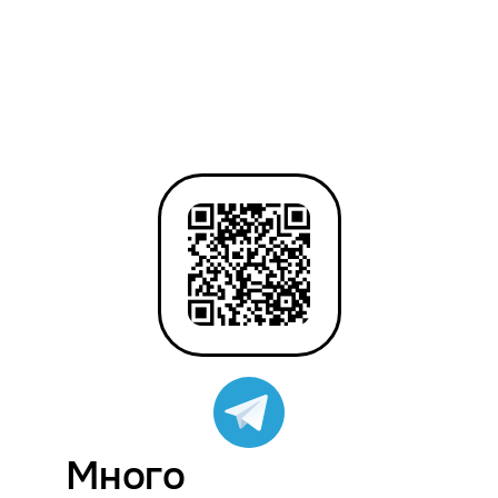
Много