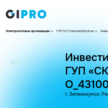
Электросетевые организации
ГУП СК Ставэлектросетья
Инве
Инвести
ГУП «СК
O_4310
г. Зеленокумск. Р