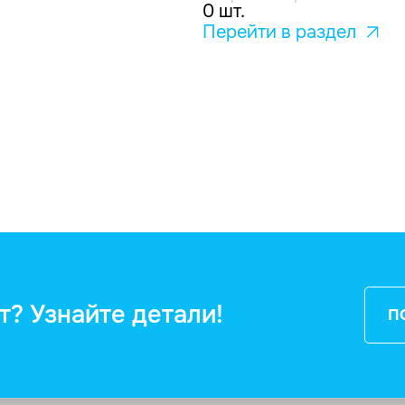
0 шт.
Перейти в раздел
т? Узнайте детали!
П