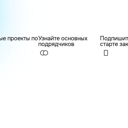
ые проекты по
Узнайте основных
Подпишит
подрядчиков
старте за