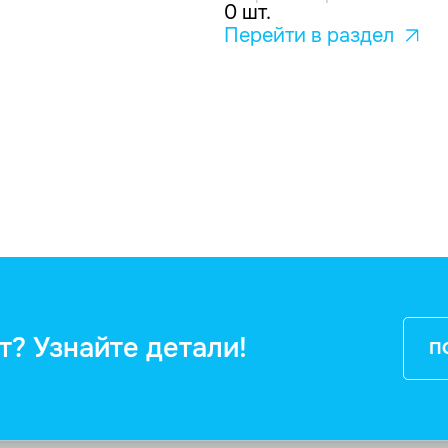
0 шт.
Перейти в раздел
т? Узнайте детали!
П