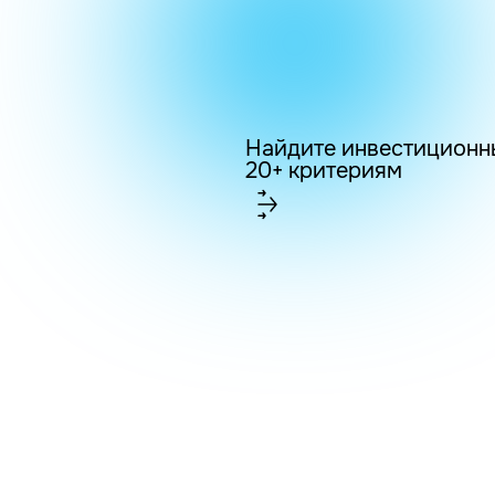
Найдите инвестиционн
20+ критериям