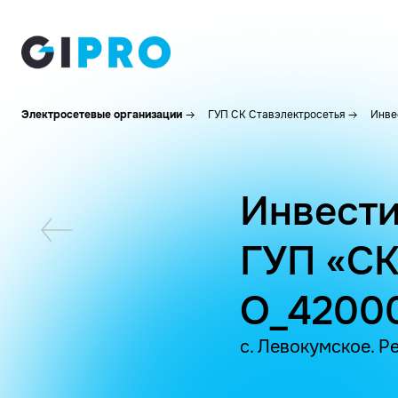
Электросетевые организации
ГУП СК Ставэлектросетья
Инве
Инвести
ГУП «СК
O_4200
с. Левокумское. Р