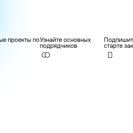
ые проекты по
Узнайте основных
Подпишит
подрядчиков
старте за