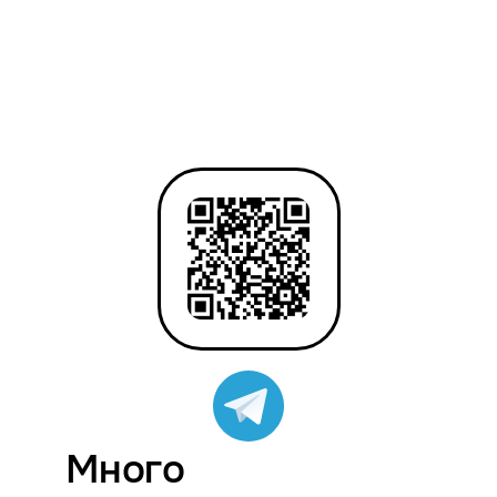
Много