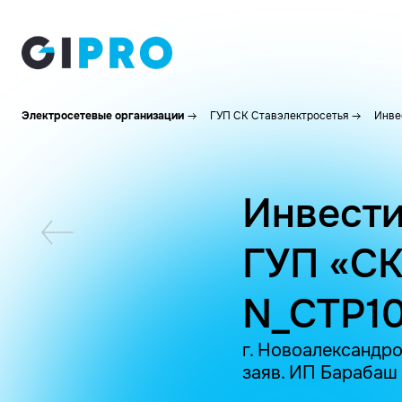
Электросетевые организации
ГУП СК Ставэлектросетья
Инве
Инвести
ГУП «СК
N_CTP1
г. Новоалександро
заяв. ИП Барабаш 