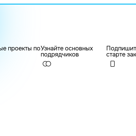
ые проекты по
Узнайте основных
Подпишит
подрядчиков
старте за