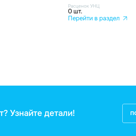
Расценок УНЦ
0 шт.
Перейти в раздел
т? Узнайте детали!
П