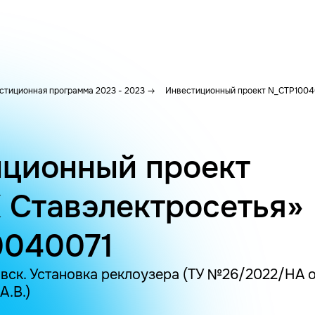
стиционная программа 2023 - 2023
Инвестиционный проект N_CTP1004
ционный проект
 Ставэлектросетья»
0040071
вск. Установка реклоузера (ТУ №26/2022/НА от
А.В.)