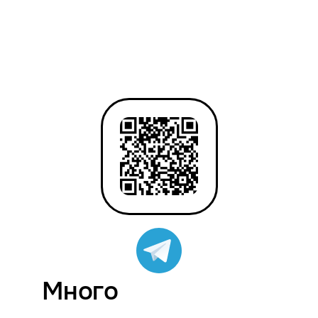
Много