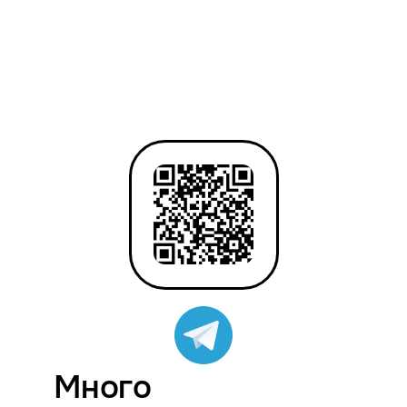
Много