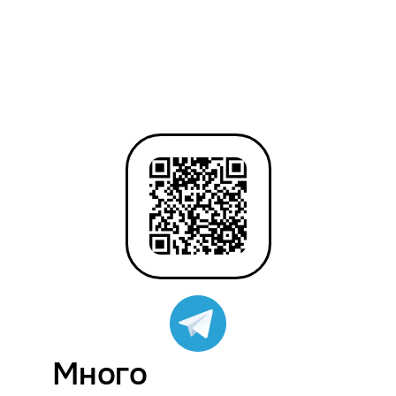
Много