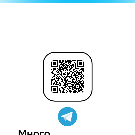
Много