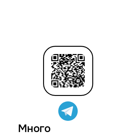
Много