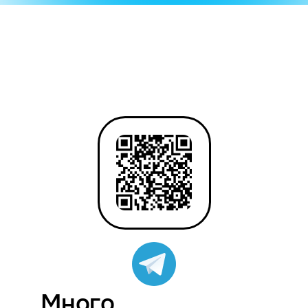
Много