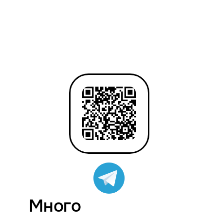
Много