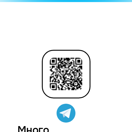
Много