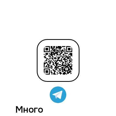
Много