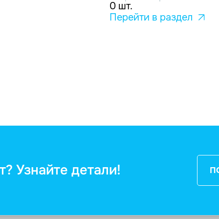
0 шт.
Перейти в раздел
т? Узнайте детали!
П