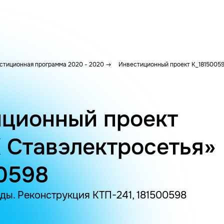
стиционная программа 2020 - 2020
Инвестиционный проект K_1815005
ционный проект
 Ставэлектросетья»
0598
ды. Реконструкция КТП-241, 181500598