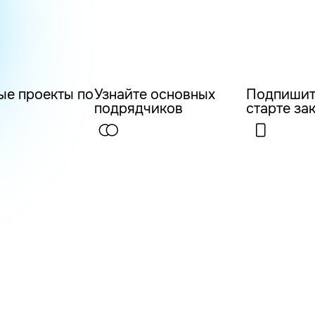
ые проекты по
Узнайте основных
Подпишит
подрядчиков
старте за