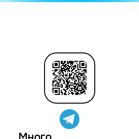
Много