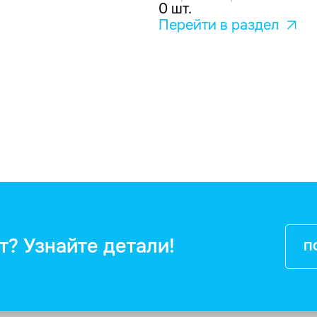
0 шт.
Перейти в раздел
т? Узнайте детали!
П