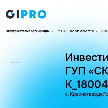
Электросетевые организации
ГУП СК Ставэлектросетья
Инве
Инвести
ГУП «СК
K_1800
с. Красногвардейс