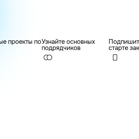
ые проекты по
Узнайте основных
Подпишит
подрядчиков
старте за