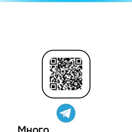
Много