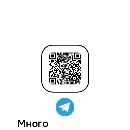
Много