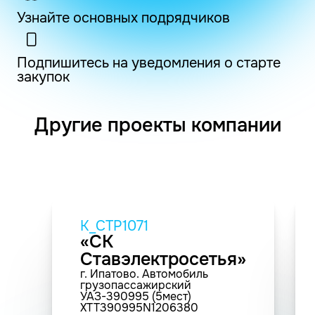
Узнайте основных подрядчиков
Подпишитесь на уведомления о старте
закупок
Другие проекты компании
K_СТР1071
«СК
Ставэлектросетья»
г. Ипатово. Автомобиль
грузопассажирский
УАЗ-390995 (5мест)
XTT390995N1206380