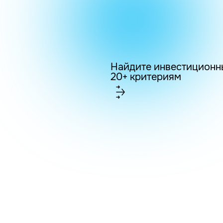
Найдите инвестиционн
20+ критериям