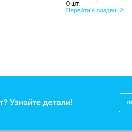
0 шт.
Перейти в раздел
т? Узнайте детали!
П