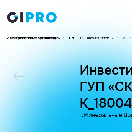
Электросетевые организации
ГУП СК Ставэлектросетья
Инве
Инвести
ГУП «СК
K_1800
г.Минеральные Во