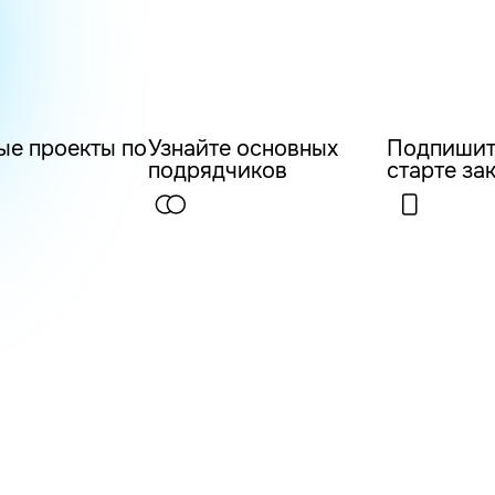
ые проекты по
Узнайте основных
Подпишит
подрядчиков
старте за