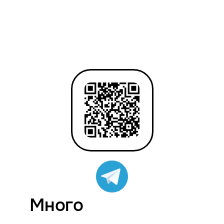
Много