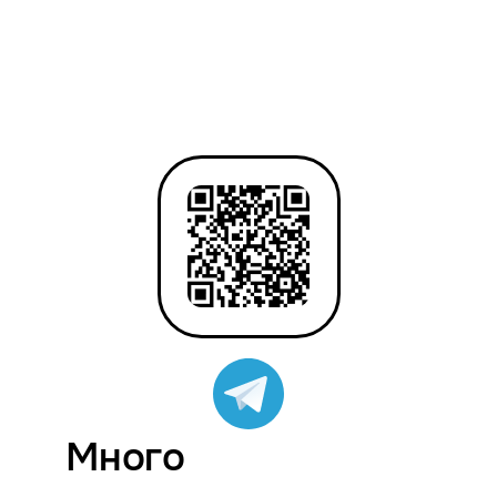
Много