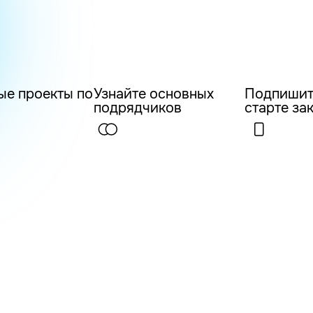
ые проекты по
Узнайте основных
Подпишит
подрядчиков
старте за