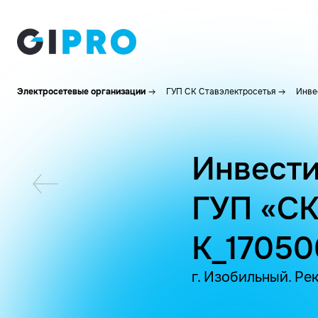
Электросетевые организации
ГУП СК Ставэлектросетья
Инве
Инвести
ГУП «СК
K_17050
г. Изобильный. Р