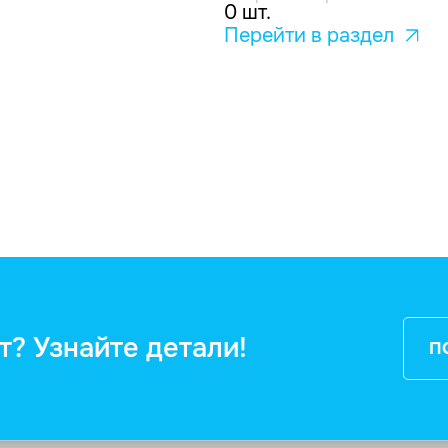
0 шт.
Перейти в раздел
т? Узнайте детали!
П