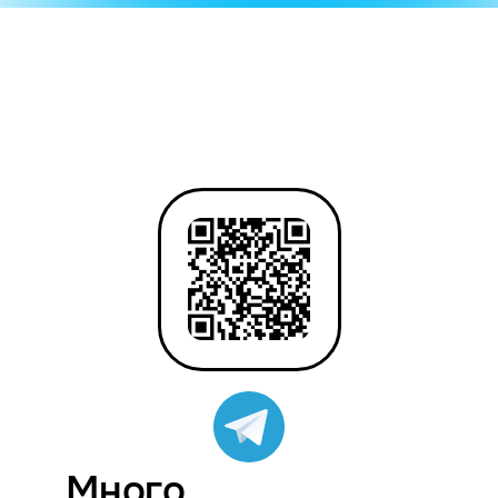
Много