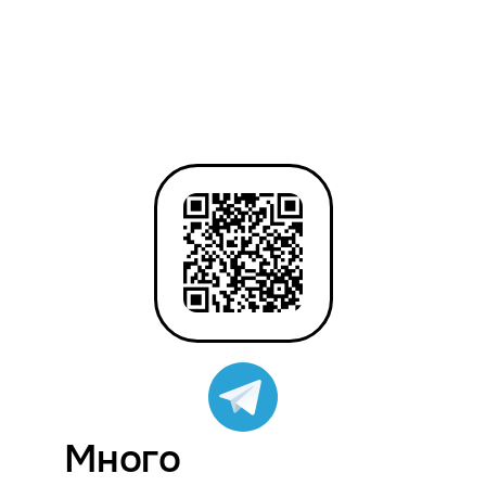
Много