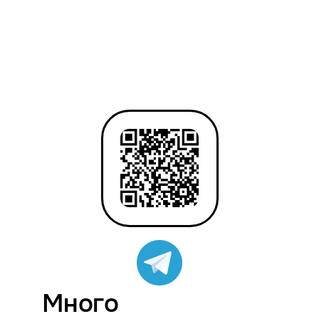
Много