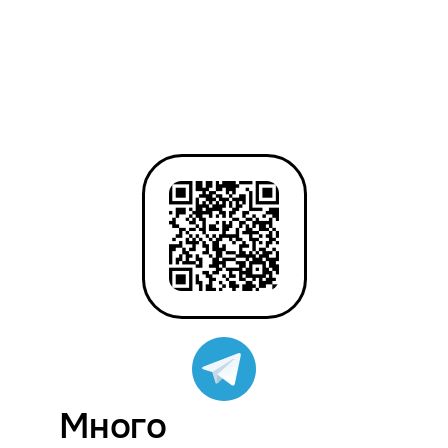
Много