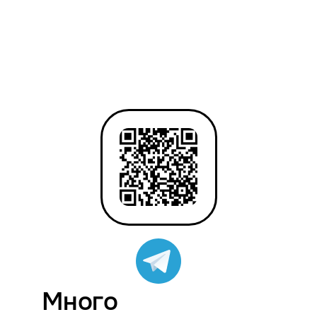
Много