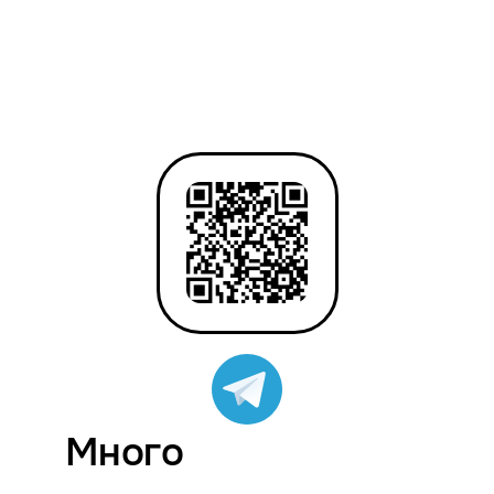
Много