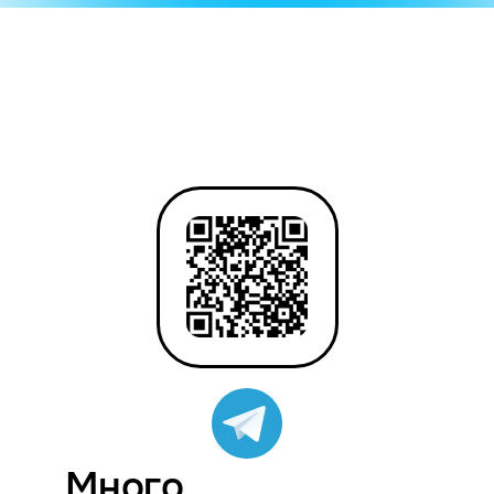
Много