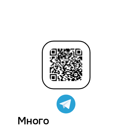
Много