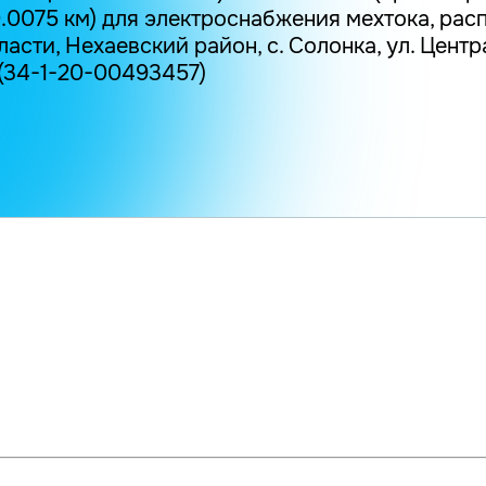
.0075 км) для электроснабжения мехтока, рас
сти, Нехаевский район, с. Солонка, ул. Центра
(34-1-20-00493457)