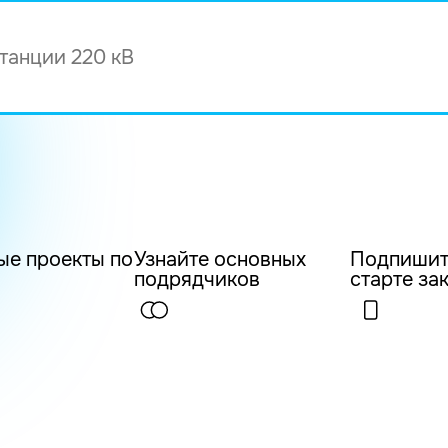
ые проекты по
Узнайте основных
Подпишит
подрядчиков
старте за