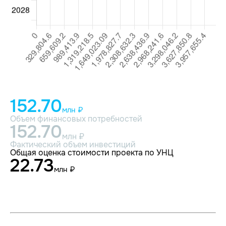
152.70
млн ₽
Объем финансовых потребностей
152.70
млн ₽
Фактический объем инвестиций
Общая оценка стоимости проекта по УНЦ
22.73
млн ₽