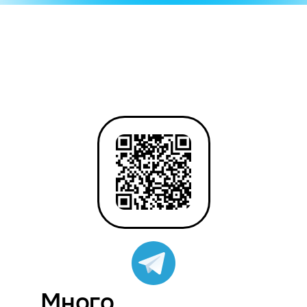
Много