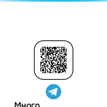
Много