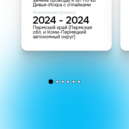
замена провода) и ВЛ 110 кВ
Дивья-Искра с отпайками
(установка дополнительных
Реализация проекта
опор) (ВЛ 110 кВ - 0.309 км)
2024 - 2024
Пермский край (Пермская
обл. и Коми-Пермяцкий
автономный округ)