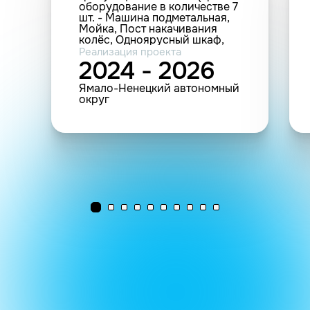
оборудование в количестве 7
шт. - Машина подметальная,
Мойка, Пост накачивания
колёс, Одноярусный шкаф,
Домкрат подкатной,
Реализация проекта
Дистиллятор, Пресс
2024 - 2026
гаражный)
Ямало-Ненецкий автономный
округ