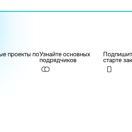
ые проекты по
Узнайте основных
Подпишит
подрядчиков
старте за