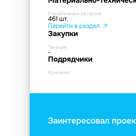
Материально-техническ
Строительных ресурсов
461 шт.
Перейти в раздел
Закупки
Текущие
-
Подрядчики
Компания
Заинтересовал проек