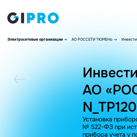
Электросетевые организации
АО РОССЕТИ ТЮМЕНЬ
Инвести
Инвести
АО «РО
N_TP120
Установка приборо
№ 522-ФЗ при ист
прибора учета у п