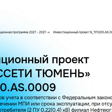
ционная программа 2027 - 2027
Инвестиционный проект N_TP1200.AS.
ционный проект
ССЕТИ ТЮМЕНЬ»
0.AS.0009
в учета в соответствии с Федеральным законом
ечении МПИ или срока эксплуатации, при отс
отребителя (2 ПУ 0.22(0.4) кВ) филиал Нефтею