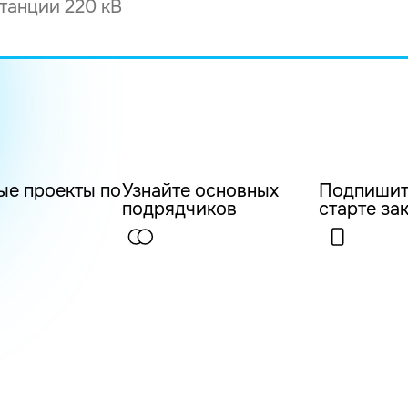
ые проекты по
Узнайте основных
Подпишит
подрядчиков
старте за