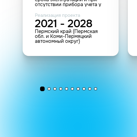
отсутствии прибора учета у
потребителя в Пермском
крае класса напряжения 0.22
Реализация проекта
(0.4) кВ (110306 т.у.)
2021 - 2028
Пермский край (Пермская
обл. и Коми-Пермяцкий
автономный округ)