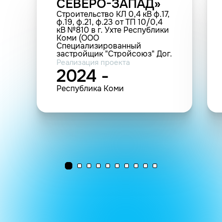
СЕВЕРО-ЗАПАД»
Строительство КЛ 0,4 кВ ф.17,
ф.19, ф.21, ф.23 от ТП 10/0,4
кВ №810 в г. Ухте Республики
Коми (ООО
Специализированный
застройщик "Стройсоюз" Дог.
№ КОМ-00509-Э-Ц/24 от
Реализация проекта
16.04.24) (КЛ 0,4 кВ - 0,7 км)
2024 -
Республика Коми